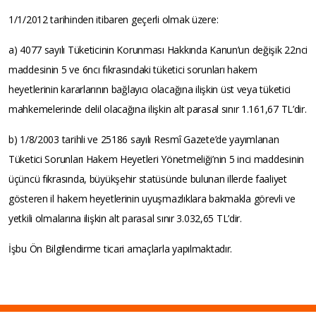
1/1/2012 tarihinden itibaren geçerli olmak üzere:
a) 4077 sayılı Tüketicinin Korunması Hakkında Kanun’un değişik 22nci
maddesinin 5 ve 6ncı fıkrasındaki tüketici sorunları hakem
heyetlerinin kararlarının bağlayıcı olacağına ilişkin üst veya tüketici
mahkemelerinde delil olacağına ilişkin alt parasal sınır 1.161,67 TL’dir.
b) 1/8/2003 tarihli ve 25186 sayılı Resmî Gazete’de yayımlanan
Tüketici Sorunları Hakem Heyetleri Yönetmeliği’nin 5 inci maddesinin
üçüncü fıkrasında, büyükşehir statüsünde bulunan illerde faaliyet
gösteren il hakem heyetlerinin uyuşmazlıklara bakmakla görevli ve
yetkili olmalarına ilişkin alt parasal sınır 3.032,65 TL’dir.
İşbu Ön Bilgilendirme ticari amaçlarla yapılmaktadır.