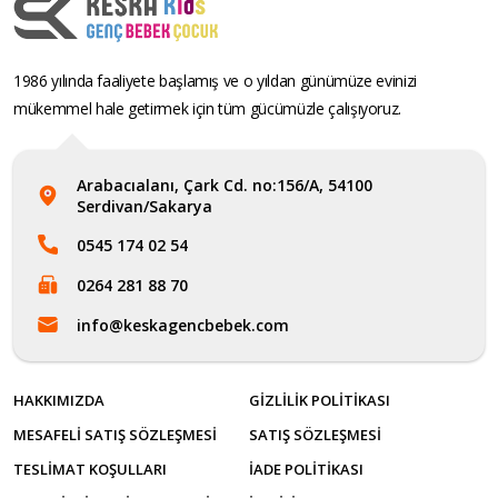
1986 yılında faaliyete başlamış ve o yıldan günümüze evinizi
mükemmel hale getirmek için tüm gücümüzle çalışıyoruz.
Arabacıalanı, Çark Cd. no:156/A, 54100
Serdivan/Sakarya
0545 174 02 54
0264 281 88 70
info@keskagencbebek.com
HAKKIMIZDA
GIZLILIK POLITIKASI
MESAFELI SATIŞ SÖZLEŞMESI
SATIŞ SÖZLEŞMESI
TESLIMAT KOŞULLARI
İADE POLITIKASI