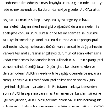
kendisine teslim edilmiş olması kaydıyla ürünü 3 gün içinde SATICI’ya
iade etmek zorundadır. Bu durumda nakliye giderleri ALICI’ya aittir.
3.9) SATICI mücbir sebepler veya nakliyeyi engelleyen hava
muhalefeti, ulaşımın kesilmesi gibi olağanüstü durumlar nedeni ile
sözleşme konusu ürünü süresi içinde teslim edemez ise, durumu
ALICI’ya bildirmekle yükümlüdür. Bu durumda ALICI siparişin iptal
edilmesini, sözleşme konusu ürünün varsa emsali ile değiştirilmesini
ve/veya teslimat süresinin engelleyici durumun ortadan kalkmasına
kadar ertelenmesi haklarından birini kullanabilir. ALICI’nın siparişi iptal
etmesi halinde ödediği tutar 10 gün içinde kendisine nakden ve
defaten ödenir. ALICI’nın kredi kartı ile yaptığı ödemelerde ise, ürün
tutarı, siparişin ALICI tarafından iptal edilmesinden sonra 7 gün
içerisinde ilgili bankaya iade edilir. Bu tutarın bankaya iadesinden
sonra ALICI hesaplarına yansıması tamamen banka işlem süreci ile
ilgili olduğundan, ALICI, olası gecikmeler için SATICI’nın herhangi bir
şekilde müdahalede bulunmasının mümkün olamayacağını ve SATICI