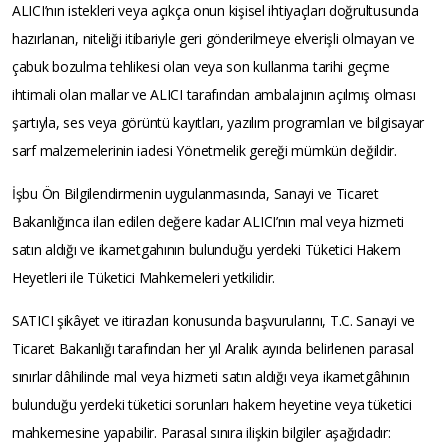
ALICI’nın istekleri veya açıkça onun kişisel ihtiyaçları doğrultusunda
hazırlanan, niteliği itibariyle geri gönderilmeye elverişli olmayan ve
çabuk bozulma tehlikesi olan veya son kullanma tarihi geçme
ihtimali olan mallar ve ALICI tarafından ambalajının açılmış olması
şartıyla, ses veya görüntü kayıtları, yazılım programları ve bilgisayar
sarf malzemelerinin iadesi Yönetmelik gereği mümkün değildir.
İşbu Ön Bilgilendirmenin uygulanmasında, Sanayi ve Ticaret
Bakanlığınca ilan edilen değere kadar ALICI’nın mal veya hizmeti
satın aldığı ve ikametgahının bulunduğu yerdeki Tüketici Hakem
Heyetleri ile Tüketici Mahkemeleri yetkilidir.
SATICI şikâyet ve itirazları konusunda başvurularını, T.C. Sanayi ve
Ticaret Bakanlığı tarafından her yıl Aralık ayında belirlenen parasal
sınırlar dâhilinde mal veya hizmeti satın aldığı veya ikametgâhının
bulunduğu yerdeki tüketici sorunları hakem heyetine veya tüketici
mahkemesine yapabilir. Parasal sınıra ilişkin bilgiler aşağıdadır: