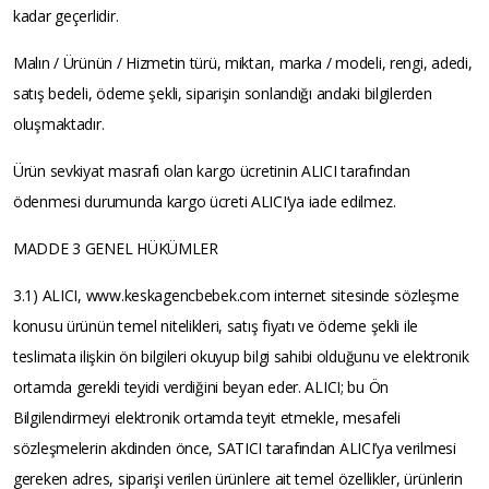
kadar geçerlidir.
Malın / Ürünün / Hizmetin türü, miktarı, marka / modeli, rengi, adedi,
satış bedeli, ödeme şekli, siparişin sonlandığı andaki bilgilerden
oluşmaktadır.
Ürün sevkiyat masrafı olan kargo ücretinin ALICI tarafından
ödenmesi durumunda kargo ücreti ALICI’ya iade edilmez.
MADDE 3 GENEL HÜKÜMLER
3.1) ALICI, www.keskagencbebek.com internet sitesinde sözleşme
konusu ürünün temel nitelikleri, satış fiyatı ve ödeme şekli ile
teslimata ilişkin ön bilgileri okuyup bilgi sahibi olduğunu ve elektronik
ortamda gerekli teyidi verdiğini beyan eder. ALICI; bu Ön
Bilgilendirmeyi elektronik ortamda teyit etmekle, mesafeli
sözleşmelerin akdinden önce, SATICI tarafından ALICI’ya verilmesi
gereken adres, siparişi verilen ürünlere ait temel özellikler, ürünlerin