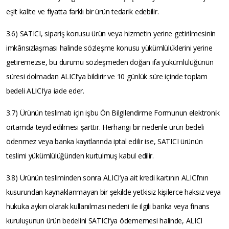
eşit kalite ve fiyatta farklı bir ürün tedarik edebilir.
3.6) SATICI, sipariş konusu ürün veya hizmetin yerine getirilmesinin
imkânsızlaşması halinde sözleşme konusu yükümlülüklerini yerine
getiremezse, bu durumu sözleşmeden doğan ifa yükümlülüğünün
süresi dolmadan ALICI’ya bildirir ve 10 günlük süre içinde toplam
bedeli ALICI’ya iade eder.
3.7) Ürünün teslimatı için işbu Ön Bilgilendirme Formunun elektronik
ortamda teyid edilmesi şarttır. Herhangi bir nedenle ürün bedeli
ödenmez veya banka kayıtlarında iptal edilir ise, SATICI ürünün
teslimi yükümlülüğünden kurtulmuş kabul edilir.
3.8) Ürünün tesliminden sonra ALICI’ya ait kredi kartının ALICI’nın
kusurundan kaynaklanmayan bir şekilde yetkisiz kişilerce haksız veya
hukuka aykırı olarak kullanılması nedeni ile ilgili banka veya finans
kuruluşunun ürün bedelini SATICI’ya ödememesi halinde, ALICI