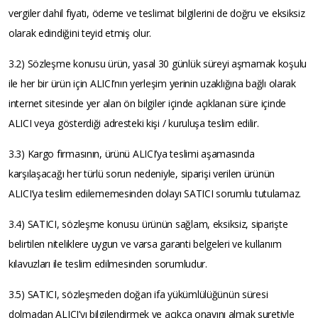
vergiler dahil fiyatı, ödeme ve teslimat bilgilerini de doğru ve eksiksiz
olarak edindiğini teyid etmiş olur.
3.2) Sözleşme konusu ürün, yasal 30 günlük süreyi aşmamak koşulu
ile her bir ürün için ALICI’nın yerleşim yerinin uzaklığına bağlı olarak
internet sitesinde yer alan ön bilgiler içinde açıklanan süre içinde
ALICI veya gösterdiği adresteki kişi / kuruluşa teslim edilir.
3.3) Kargo firmasının, ürünü ALICI’ya teslimi aşamasında
karşılaşacağı her türlü sorun nedeniyle, siparişi verilen ürünün
ALICI’ya teslim edilememesinden dolayı SATICI sorumlu tutulamaz.
3.4) SATICI, sözleşme konusu ürünün sağlam, eksiksiz, siparişte
belirtilen niteliklere uygun ve varsa garanti belgeleri ve kullanım
kılavuzları ile teslim edilmesinden sorumludur.
3.5) SATICI, sözleşmeden doğan ifa yükümlülüğünün süresi
dolmadan ALICI’yı bilgilendirmek ve açıkça onayını almak suretiyle