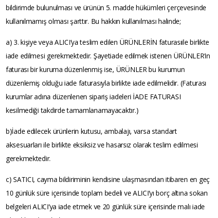
bildirimde bulunulması ve ürünün 5. madde hükümleri çerçevesinde
kullanılmamış olması şarttır. Bu hakkın kullanılması halinde;
a) 3. kişiye veya ALICI’ya teslim edilen ÜRÜNLERİN faturasıile birlikte
iade edilmesi gerekmektedir. Şayetiade edilmek istenen ÜRÜNLER’in
faturası bir kuruma düzenlenmiş ise, ÜRÜNLER bu kurumun
düzenlemiş olduğu iade faturasıyla birlikte iade edilmelidir. (Faturası
kurumlar adına düzenlenen sipariş iadeleri İADE FATURASI
kesilmediği takdirde tamamlanamayacaktır.)
b)İade edilecek ürünlerin kutusu, ambalajı, varsa standart
aksesuarları ile birlikte eksiksiz ve hasarsız olarak teslim edilmesi
gerekmektedir.
c) SATICI, cayma bildiriminin kendisine ulaşmasından itibaren en geç
10 günlük süre içerisinde toplam bedeli ve ALICI’yı borç altına sokan
belgeleri ALICI’ya iade etmek ve 20 günlük süre içerisinde malı iade