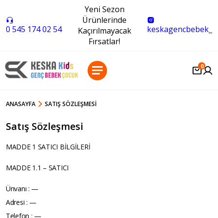
Yeni Sezon
Ürünlerinde
0 545 174 02 54
keskagencbebek_
Kaçırılmayacak
Fırsatlar!
0
ANASAYFA
SATIŞ SÖZLEŞMESI
Satış Sözleşmesi
MADDE 1 SATICI BİLGİLERİ
MADDE 1.1 – SATICI
Ünvanı : —
Adresi : —
Telefon : —