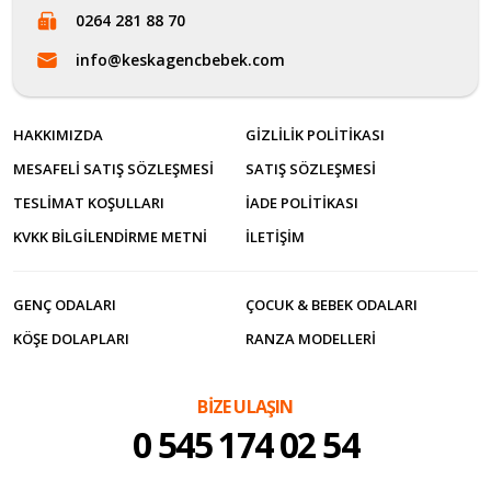
0264 281 88 70
info@keskagencbebek.com
HAKKIMIZDA
GIZLILIK POLITIKASI
MESAFELI SATIŞ SÖZLEŞMESI
SATIŞ SÖZLEŞMESI
TESLIMAT KOŞULLARI
İADE POLITIKASI
KVKK BILGILENDIRME METNI
İLETİŞİM
GENÇ ODALARI
ÇOCUK & BEBEK ODALARI
KÖŞE DOLAPLARI
RANZA MODELLERI
BİZE ULAŞIN
0 545 174 02 54