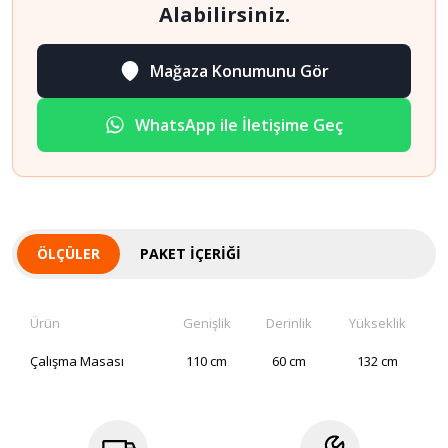
Alabilirsiniz.
Mağaza Konumunu Gör
WhatsApp ile İletişime Geç
ÖLÇÜLER
PAKET İÇERIĞI
Ürün
Genişlik
Derinlik
Yükseklik
Çalışma Masası
110 cm
60 cm
132 cm