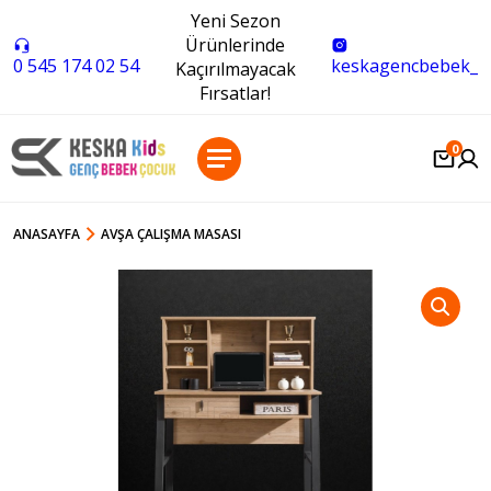
Yeni Sezon
Ürünlerinde
0 545 174 02 54
keskagencbebek_
Kaçırılmayacak
Fırsatlar!
0
ANASAYFA
AVŞA ÇALIŞMA MASASI