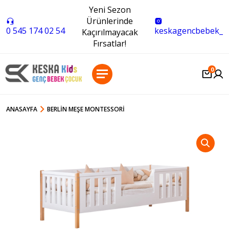
Yeni Sezon
Ürünlerinde
0 545 174 02 54
keskagencbebek_
Kaçırılmayacak
Fırsatlar!
0
ANASAYFA
BERLIN MEŞE MONTESSORI