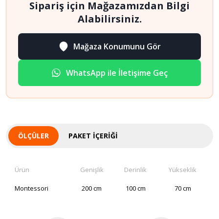
Sipariş için Mağazamızdan Bilgi
Alabilirsiniz.
Mağaza Konumunu Gör
WhatsApp ile İletişime Geç
ÖLÇÜLER
PAKET İÇERIĞI
Ürün
Genişlik
Derinlik
Yükseklik
Montessori
200 cm
100 cm
70 cm