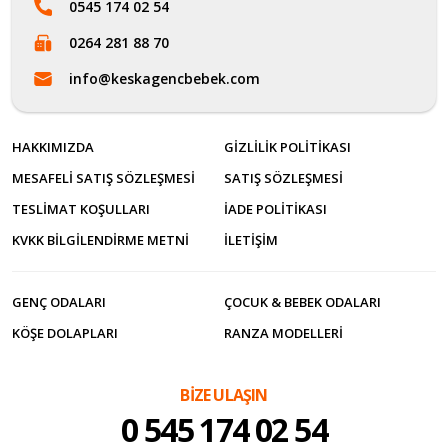
0545 174 02 54
0264 281 88 70
info@keskagencbebek.com
HAKKIMIZDA
GIZLILIK POLITIKASI
MESAFELI SATIŞ SÖZLEŞMESI
SATIŞ SÖZLEŞMESI
TESLIMAT KOŞULLARI
İADE POLITIKASI
KVKK BILGILENDIRME METNI
İLETİŞİM
GENÇ ODALARI
ÇOCUK & BEBEK ODALARI
KÖŞE DOLAPLARI
RANZA MODELLERI
BİZE ULAŞIN
0 545 174 02 54