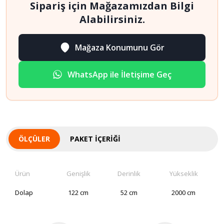
Sipariş için Mağazamızdan Bilgi
Alabilirsiniz.
Mağaza Konumunu Gör
WhatsApp ile İletişime Geç
ÖLÇÜLER
PAKET İÇERIĞI
Ürün
Genişlik
Derinlik
Yükseklik
Dolap
122 cm
52 cm
2000 cm