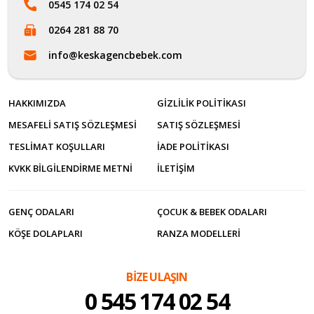
0545 174 02 54
0264 281 88 70
info@keskagencbebek.com
HAKKIMIZDA
GIZLILIK POLITIKASI
MESAFELI SATIŞ SÖZLEŞMESI
SATIŞ SÖZLEŞMESI
TESLIMAT KOŞULLARI
İADE POLITIKASI
KVKK BILGILENDIRME METNI
İLETİŞİM
GENÇ ODALARI
ÇOCUK & BEBEK ODALARI
KÖŞE DOLAPLARI
RANZA MODELLERI
BİZE ULAŞIN
0 545 174 02 54