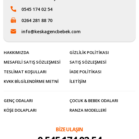
0545 174 02 54
0264 281 88 70
info@keskagencbebek.com
HAKKIMIZDA
GIZLILIK POLITIKASI
MESAFELI SATIŞ SÖZLEŞMESI
SATIŞ SÖZLEŞMESI
TESLIMAT KOŞULLARI
İADE POLITIKASI
KVKK BILGILENDIRME METNI
İLETİŞİM
GENÇ ODALARI
ÇOCUK & BEBEK ODALARI
KÖŞE DOLAPLARI
RANZA MODELLERI
BİZE ULAŞIN