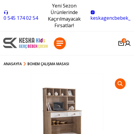
Yeni Sezon
Ürünlerinde
0 545 174 02 54
keskagencbebek_
Kaçırılmayacak
Fırsatlar!
0
ANASAYFA
BOHEM ÇALIŞMA MASASI