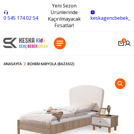
Yeni Sezon
Ürünlerinde
0 545 174 02 54
keskagencbebek_
Kaçırılmayacak
Fırsatlar!
0
ANASAYFA
BOHEM KARYOLA (BAZASIZ)