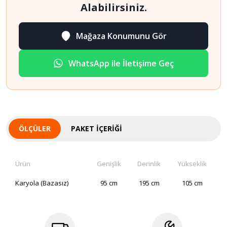
Alabilirsiniz.
Mağaza Konumunu Gör
WhatsApp ile İletişime Geç
ÖLÇÜLER
PAKET İÇERIĞI
Ürün
Genişlik
Derinlik
Yükseklik
Karyola (Bazasız)
95 cm
195 cm
105 cm