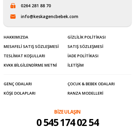
0264 281 88 70
info@keskagencbebek.com
HAKKIMIZDA
GIZLILIK POLITIKASI
MESAFELI SATIŞ SÖZLEŞMESI
SATIŞ SÖZLEŞMESI
TESLIMAT KOŞULLARI
İADE POLITIKASI
KVKK BILGILENDIRME METNI
İLETİŞİM
GENÇ ODALARI
ÇOCUK & BEBEK ODALARI
KÖŞE DOLAPLARI
RANZA MODELLERI
BİZE ULAŞIN
0 545 174 02 54