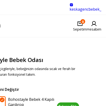
keskagencbebek_
0
I
Sepetim
Hesabım
yle Bebek Odası
gileriyle, bebeğinizin odasında sıcak ve ferah bir
uran fonksiyonel takım.
Bohostayle Bebek 4 Kapılı
Gardırop