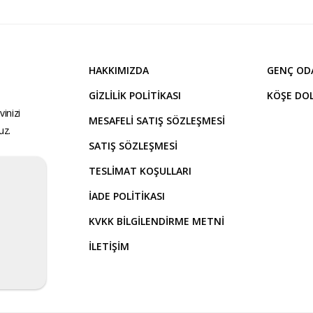
HAKKIMIZDA
GENÇ OD
GIZLILIK POLITIKASI
KÖŞE DOL
inizi
MESAFELI SATIŞ SÖZLEŞMESI
uz.
SATIŞ SÖZLEŞMESI
TESLIMAT KOŞULLARI
İADE POLITIKASI
KVKK BILGILENDIRME METNI
İLETİŞİM