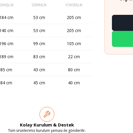
GENİŞLİK
DERİNLİK
YÜKSEKLİK
184 cm
53 cm
205 cm
140 cm
53 cm
205 cm
196 cm
99 cm
105 cm
189 cm
83 cm
22 cm
85 cm
43 cm
80 cm
84 cm
45 cm
40 cm
Kolay Kurulum & Destek
Tüm ürünlerimiz kurulum şeması ile gönderilir.