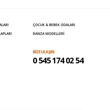
ALARI
ÇOCUK & BEBEK ODALARI
APLARI
RANZA MODELLERI
BİZE ULAŞIN
0 545 174 02 54