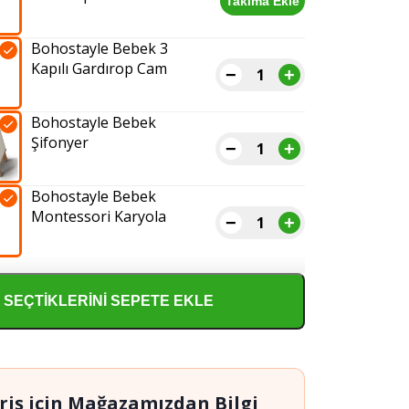
Takıma Ekle
Bohostayle
Bebek
Bohostayle Bebek 3
4
Kapılı Gardırop Cam
Kapılı
−
+
Bohostayle
Gardırop
Bebek
adet
Bohostayle Bebek
3
Şifonyer
Kapılı
−
+
Bohostayle
Gardırop
Bebek
Cam
Bohostayle Bebek
Şifonyer
adet
Montessori Karyola
adet
−
+
Bohostayle
Bebek
Montessori
Karyola
SEÇTIKLERINI SEPETE EKLE
adet
riş için Mağazamızdan Bilgi