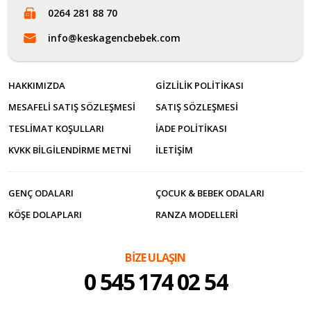
0264 281 88 70
info@keskagencbebek.com
HAKKIMIZDA
GIZLILIK POLITIKASI
MESAFELI SATIŞ SÖZLEŞMESI
SATIŞ SÖZLEŞMESI
TESLIMAT KOŞULLARI
İADE POLITIKASI
KVKK BILGILENDIRME METNI
İLETİŞİM
GENÇ ODALARI
ÇOCUK & BEBEK ODALARI
KÖŞE DOLAPLARI
RANZA MODELLERI
BİZE ULAŞIN
0 545 174 02 54