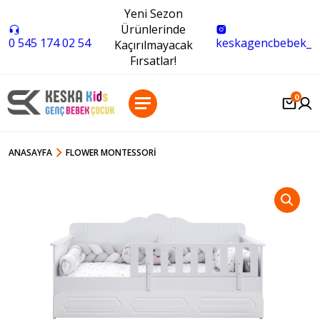
Yeni Sezon
Ürünlerinde
0 545 174 02 54
keskagencbebek_
Kaçırılmayacak
Fırsatlar!
0
ANASAYFA
FLOWER MONTESSORI