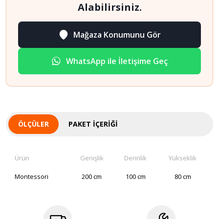
Alabilirsiniz.
Mağaza Konumunu Gör
WhatsApp ile İletişime Geç
ÖLÇÜLER
PAKET İÇERIĞI
Ürün
Genişlik
Derinlik
Yükseklik
Montessori
200 cm
100 cm
80 cm