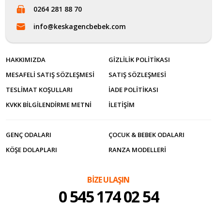
0264 281 88 70
info@keskagencbebek.com
HAKKIMIZDA
GIZLILIK POLITIKASI
MESAFELI SATIŞ SÖZLEŞMESI
SATIŞ SÖZLEŞMESI
TESLIMAT KOŞULLARI
İADE POLITIKASI
KVKK BILGILENDIRME METNI
İLETİŞİM
GENÇ ODALARI
ÇOCUK & BEBEK ODALARI
KÖŞE DOLAPLARI
RANZA MODELLERI
BİZE ULAŞIN
0 545 174 02 54