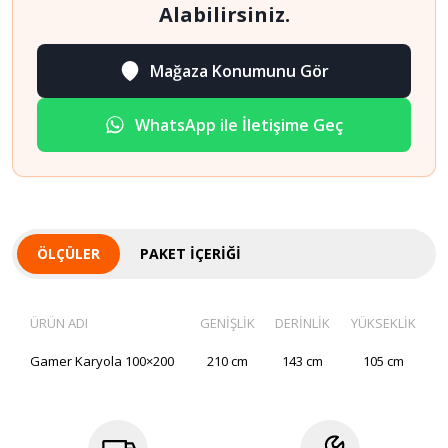
Alabilirsiniz.
Mağaza Konumunu Gör
WhatsApp ile İletişime Geç
ÖLÇÜLER
PAKET İÇERIĞI
ÜRÜN ADI
GENİŞLİK
DERİNLİK
YÜKSEKLİK
Gamer Karyola 100×200
210 cm
143 cm
105 cm