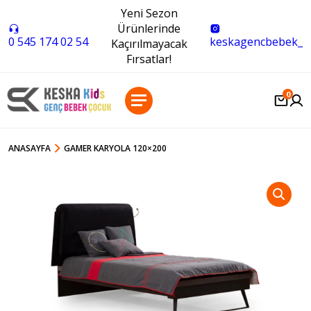
Yeni Sezon
Ürünlerinde
0 545 174 02 54
keskagencbebek_
Kaçırılmayacak
Fırsatlar!
0
ANASAYFA
GAMER KARYOLA 120×200