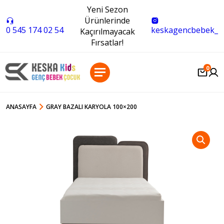
Yeni Sezon
Ürünlerinde
0 545 174 02 54
keskagencbebek_
Kaçırılmayacak
Fırsatlar!
0
ANASAYFA
GRAY BAZALI KARYOLA 100×200