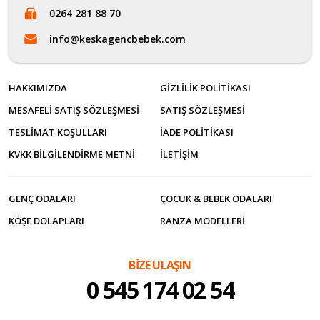
0264 281 88 70
info@keskagencbebek.com
HAKKIMIZDA
GIZLILIK POLITIKASI
MESAFELI SATIŞ SÖZLEŞMESI
SATIŞ SÖZLEŞMESI
TESLIMAT KOŞULLARI
İADE POLITIKASI
KVKK BILGILENDIRME METNI
İLETİŞİM
GENÇ ODALARI
ÇOCUK & BEBEK ODALARI
KÖŞE DOLAPLARI
RANZA MODELLERI
BİZE ULAŞIN
0 545 174 02 54