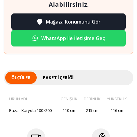
Alabilirsiniz.
Mağaza Konumunu Gör
WhatsApp ile İletişime Geç
ÖLÇÜLER
PAKET İÇERIĞI
ÜRÜN ADI
GENİŞLİK
DERİNLİK
YÜKSEKLİK
Bazalı Karyola 100×200
110 cm
215 cm
116 cm