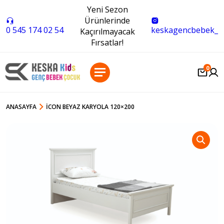
Yeni Sezon
Ürünlerinde
0 545 174 02 54
keskagencbebek_
Kaçırılmayacak
Fırsatlar!
0
ANASAYFA
İCON BEYAZ KARYOLA 120×200