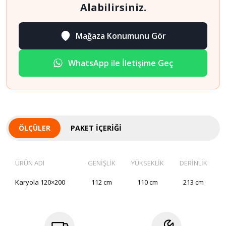
Alabilirsiniz.
Mağaza Konumunu Gör
WhatsApp ile İletişime Geç
ÖLÇÜLER
PAKET İÇERIĞI
ÜRÜN ADI
GENİŞLİK
YÜKSEKLİK
DERİNLİK
Karyola 120×200
112 cm
110 cm
213 cm