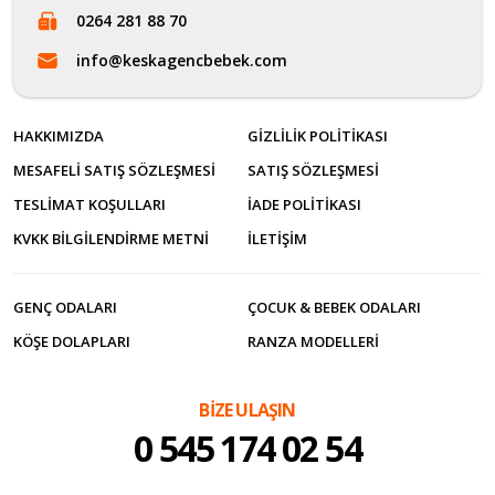
0264 281 88 70
info@keskagencbebek.com
HAKKIMIZDA
GIZLILIK POLITIKASI
MESAFELI SATIŞ SÖZLEŞMESI
SATIŞ SÖZLEŞMESI
TESLIMAT KOŞULLARI
İADE POLITIKASI
KVKK BILGILENDIRME METNI
İLETİŞİM
GENÇ ODALARI
ÇOCUK & BEBEK ODALARI
KÖŞE DOLAPLARI
RANZA MODELLERI
BİZE ULAŞIN
0 545 174 02 54