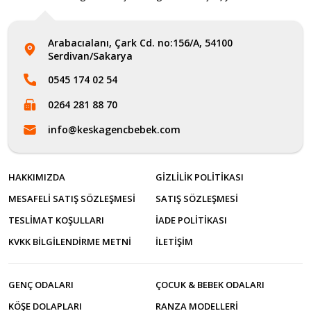
Arabacıalanı, Çark Cd. no:156/A, 54100
Serdivan/Sakarya
0545 174 02 54
0264 281 88 70
info@keskagencbebek.com
HAKKIMIZDA
GIZLILIK POLITIKASI
MESAFELI SATIŞ SÖZLEŞMESI
SATIŞ SÖZLEŞMESI
TESLIMAT KOŞULLARI
İADE POLITIKASI
KVKK BILGILENDIRME METNI
İLETİŞİM
GENÇ ODALARI
ÇOCUK & BEBEK ODALARI
KÖŞE DOLAPLARI
RANZA MODELLERI