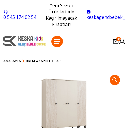
Yeni Sezon
Ürünlerinde
0 545 174 02 54
keskagencbebek_
Kaçırılmayacak
Fırsatlar!
0
ANASAYFA
KREM 4 KAPILI DOLAP