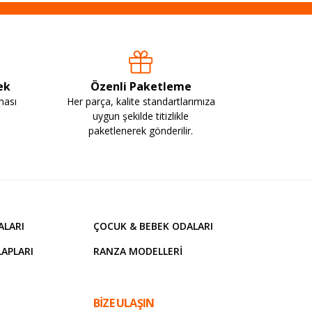
ek
Özenli Paketleme
ması
Her parça, kalite standartlarımıza
uygun şekilde titizlikle
paketlenerek gönderilir.
ALARI
ÇOCUK & BEBEK ODALARI
APLARI
RANZA MODELLERI
BİZE ULAŞIN