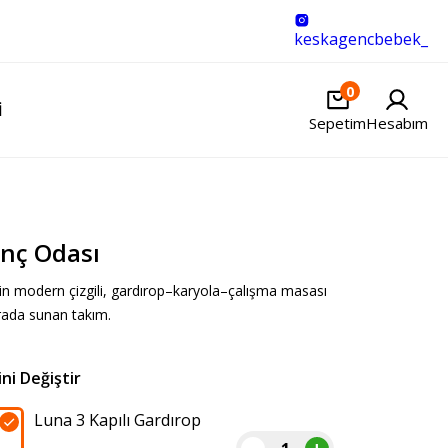
keskagencbebek_
0
I
Sepetim
Hesabım
nç Odası
çin modern çizgili, gardırop–karyola–çalışma masası
rada sunan takım.
Luna 3 Kapılı Gardırop