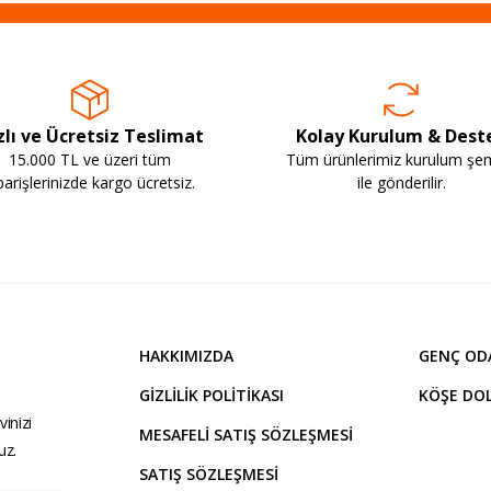
zlı ve Ücretsiz Teslimat
Kolay Kurulum & Dest
15.000 TL ve üzeri tüm
Tüm ürünlerimiz kurulum şe
parişlerinizde kargo ücretsiz.
ile gönderilir.
HAKKIMIZDA
GENÇ OD
GIZLILIK POLITIKASI
KÖŞE DOL
inizi
MESAFELI SATIŞ SÖZLEŞMESI
uz.
SATIŞ SÖZLEŞMESI