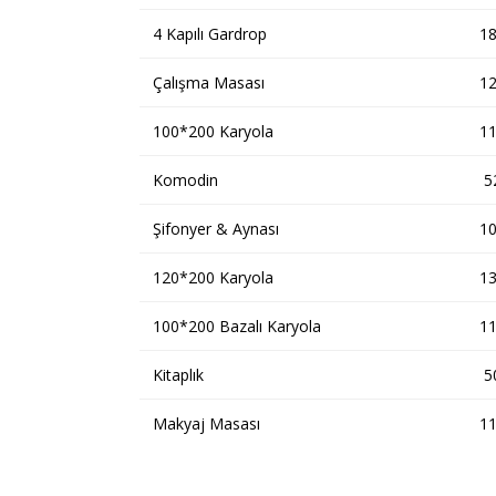
4 Kapılı Gardrop
1
Çalışma Masası
1
100*200 Karyola
1
Komodin
5
Şifonyer & Aynası
1
120*200 Karyola
1
100*200 Bazalı Karyola
1
Kitaplık
5
Makyaj Masası
1