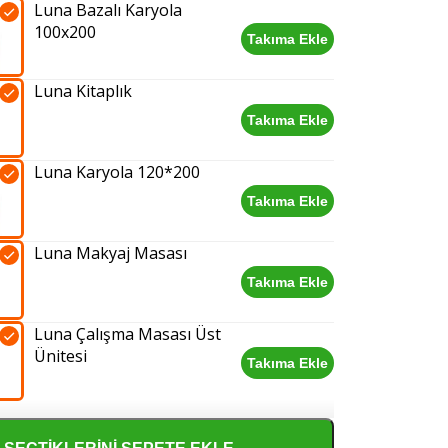
Luna Bazalı Karyola
adet
100x200
Takıma Ekle
Luna
Bazalı
Luna Kitaplık
Karyola
100x200
Takıma Ekle
Luna
adet
Kitaplık
Luna Karyola 120*200
adet
Takıma Ekle
Luna
Karyola
Luna Makyaj Masası
120*200
adet
Takıma Ekle
Luna
Makyaj
Luna Çalışma Masası Üst
Masası
Ünitesi
adet
Takıma Ekle
Luna
Çalışma
Masası
Üst