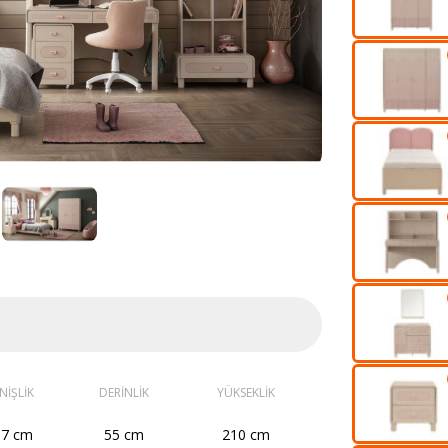
NİŞLİK
DERİNLİK
YÜKSEKLİK
37 cm
55 cm
210 cm