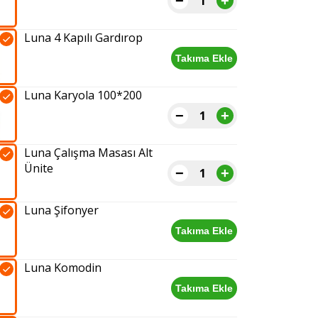
−
+
Luna
3
Luna 4 Kapılı Gardırop
Kapılı
Gardırop
Takıma Ekle
Luna
adet
4
Luna Karyola 100*200
Kapılı
Gardırop
−
+
Luna
adet
Karyola
Luna Çalışma Masası Alt
100*200
Ünite
adet
−
+
Luna
Çalışma
Luna Şifonyer
Masası
Alt
Takıma Ekle
Luna
Ünite
Şifonyer
adet
Luna Komodin
adet
Takıma Ekle
Luna
Komodin