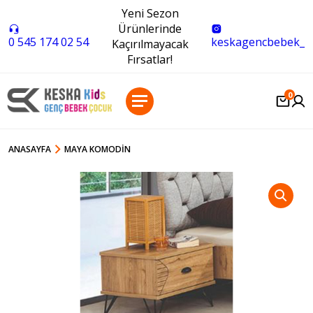
Yeni Sezon
Ürünlerinde
0 545 174 02 54
keskagencbebek_
Kaçırılmayacak
Fırsatlar!
0
ANASAYFA
MAYA KOMODIN