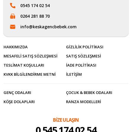
0545 174 02 54
0264 281 88 70
info@keskagencbebek.com
HAKKIMIZDA
GIZLILIK POLITIKASI
MESAFELI SATIŞ SÖZLEŞMESI
SATIŞ SÖZLEŞMESI
TESLIMAT KOŞULLARI
İADE POLITIKASI
KVKK BILGILENDIRME METNI
İLETİŞİM
GENÇ ODALARI
ÇOCUK & BEBEK ODALARI
KÖŞE DOLAPLARI
RANZA MODELLERI
BİZE ULAŞIN
0 545 174 02 54