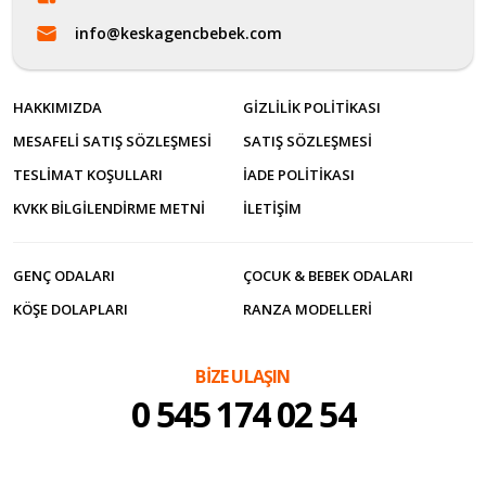
info@keskagencbebek.com
HAKKIMIZDA
GIZLILIK POLITIKASI
MESAFELI SATIŞ SÖZLEŞMESI
SATIŞ SÖZLEŞMESI
TESLIMAT KOŞULLARI
İADE POLITIKASI
KVKK BILGILENDIRME METNI
İLETİŞİM
GENÇ ODALARI
ÇOCUK & BEBEK ODALARI
KÖŞE DOLAPLARI
RANZA MODELLERI
BİZE ULAŞIN
0 545 174 02 54