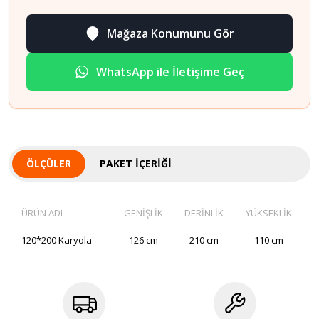
Mağaza Konumunu Gör
WhatsApp ile İletişime Geç
ÖLÇÜLER
PAKET İÇERIĞI
ÜRÜN ADI
GENİŞLİK
DERİNLİK
YÜKSEKLİK
120*200 Karyola
126 cm
210 cm
110 cm