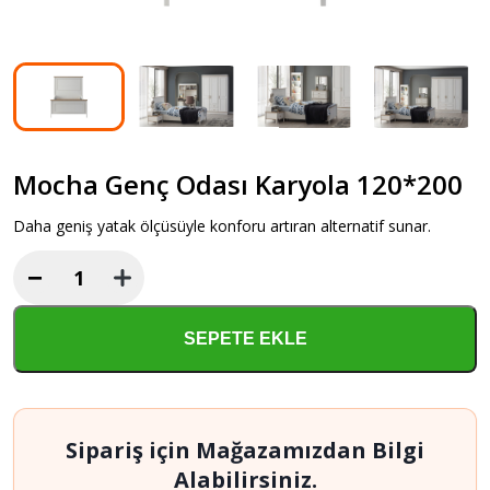
Mocha Genç Odası Karyola 120*200
Daha geniş yatak ölçüsüyle konforu artıran alternatif sunar.
−
Mocha
Genç
Odası
SEPETE EKLE
Karyola
120*200
adet
Sipariş için Mağazamızdan Bilgi
Alabilirsiniz.