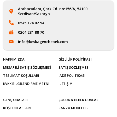
Arabacıalanı, Çark Cd. no:156/A, 54100
Serdivan/Sakarya
0545 174 02 54
0264 281 88 70
info@keskagencbebek.com
HAKKIMIZDA
GIZLILIK POLITIKASI
MESAFELI SATIŞ SÖZLEŞMESI
SATIŞ SÖZLEŞMESI
TESLIMAT KOŞULLARI
İADE POLITIKASI
KVKK BILGILENDIRME METNI
İLETİŞİM
GENÇ ODALARI
ÇOCUK & BEBEK ODALARI
KÖŞE DOLAPLARI
RANZA MODELLERI