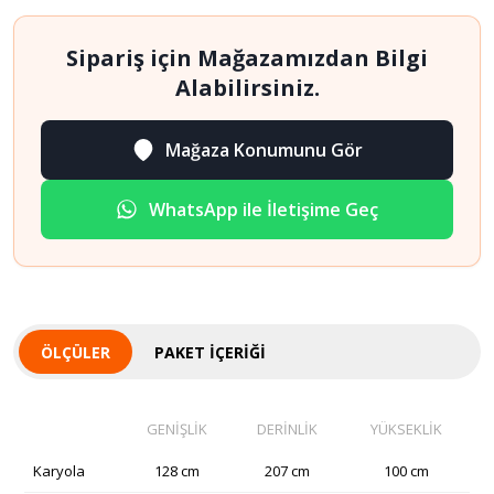
adet
Sipariş için Mağazamızdan Bilgi
Alabilirsiniz.
Mağaza Konumunu Gör
WhatsApp ile İletişime Geç
ÖLÇÜLER
PAKET İÇERIĞI
GENİŞLİK
DERİNLİK
YÜKSEKLİK
Karyola
128 cm
207 cm
100 cm