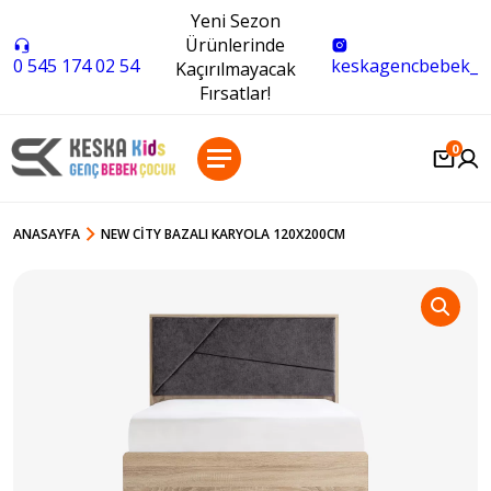
Yeni Sezon
Ürünlerinde
0 545 174 02 54
keskagencbebek_
Kaçırılmayacak
Fırsatlar!
0
ANASAYFA
NEW CITY BAZALI KARYOLA 120X200CM