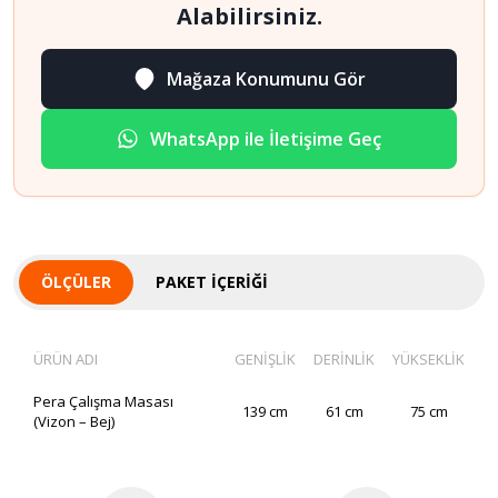
Alabilirsiniz.
Mağaza Konumunu Gör
WhatsApp ile İletişime Geç
ÖLÇÜLER
PAKET İÇERIĞI
ÜRÜN ADI
GENİŞLİK
DERİNLİK
YÜKSEKLİK
Pera Çalışma Masası
139 cm
61 cm
75 cm
(Vizon – Bej)