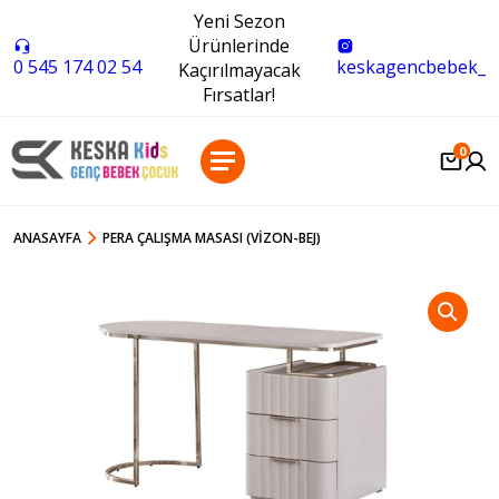
Yeni Sezon
Ürünlerinde
0 545 174 02 54
keskagencbebek_
Kaçırılmayacak
Fırsatlar!
0
ANASAYFA
PERA ÇALIŞMA MASASI (VIZON-BEJ)