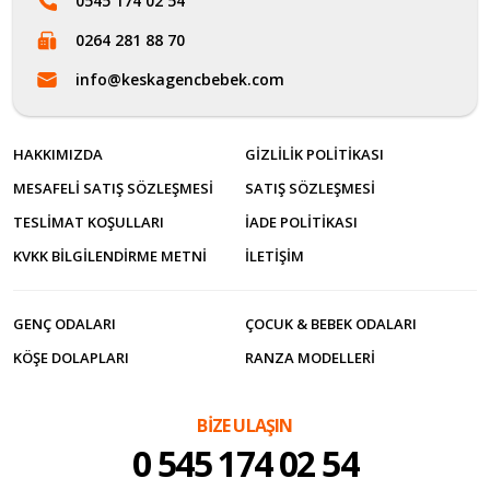
0545 174 02 54
0264 281 88 70
info@keskagencbebek.com
HAKKIMIZDA
GIZLILIK POLITIKASI
MESAFELI SATIŞ SÖZLEŞMESI
SATIŞ SÖZLEŞMESI
TESLIMAT KOŞULLARI
İADE POLITIKASI
KVKK BILGILENDIRME METNI
İLETİŞİM
GENÇ ODALARI
ÇOCUK & BEBEK ODALARI
KÖŞE DOLAPLARI
RANZA MODELLERI
BİZE ULAŞIN
0 545 174 02 54