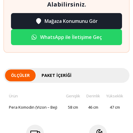
Alabilirsiniz.
Mağaza Konumunu Gör
WhatsApp ile İletişime Geç
ÖLÇÜLER
PAKET İÇERIĞI
Ürün
Genişlik
Derinlik
Yükseklik
Pera Komodin (Vizon – Bej)
58 cm
46 cm
47 cm