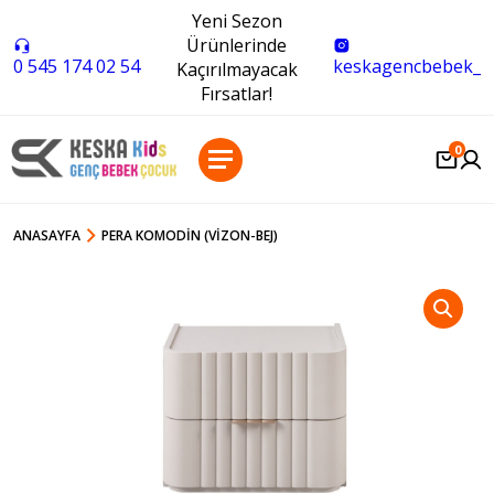
Yeni Sezon
Ürünlerinde
0 545 174 02 54
keskagencbebek_
Kaçırılmayacak
Fırsatlar!
0
ANASAYFA
PERA KOMODIN (VIZON-BEJ)