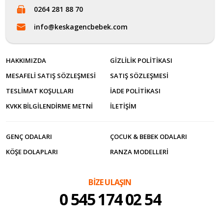
0264 281 88 70
info@keskagencbebek.com
HAKKIMIZDA
GIZLILIK POLITIKASI
MESAFELI SATIŞ SÖZLEŞMESI
SATIŞ SÖZLEŞMESI
TESLIMAT KOŞULLARI
İADE POLITIKASI
KVKK BILGILENDIRME METNI
İLETİŞİM
GENÇ ODALARI
ÇOCUK & BEBEK ODALARI
KÖŞE DOLAPLARI
RANZA MODELLERI
BİZE ULAŞIN
0 545 174 02 54