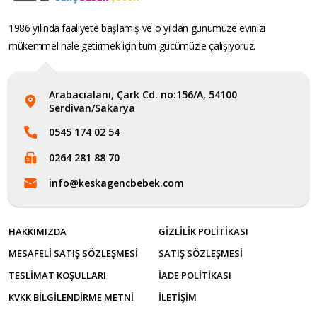
1986 yılında faaliyete başlamış ve o yıldan günümüze evinizi
mükemmel hale getirmek için tüm gücümüzle çalışıyoruz.
Arabacıalanı, Çark Cd. no:156/A, 54100
Serdivan/Sakarya
0545 174 02 54
0264 281 88 70
info@keskagencbebek.com
HAKKIMIZDA
GIZLILIK POLITIKASI
MESAFELI SATIŞ SÖZLEŞMESI
SATIŞ SÖZLEŞMESI
TESLIMAT KOŞULLARI
İADE POLITIKASI
KVKK BILGILENDIRME METNI
İLETİŞİM