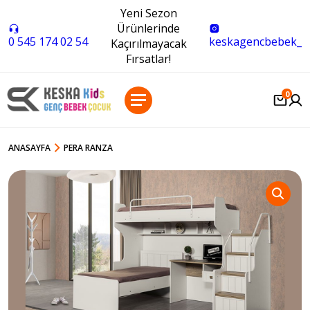
Yeni Sezon
Ürünlerinde
0 545 174 02 54
keskagencbebek_
Kaçırılmayacak
Fırsatlar!
0
ANASAYFA
PERA RANZA