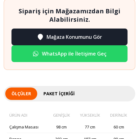
Sipariş için Mağazamızdan Bilgi
Alabilirsiniz.
Mağaza Konumunu Gör
WhatsApp ile İletişime Geç
ÖLÇÜLER
PAKET İÇERIĞI
ÜRÜN ADI
GENİŞLİK
YÜKSEKLİK
DERİNLİK
Çalışma Masası
98 cm
77 cm
60 cm