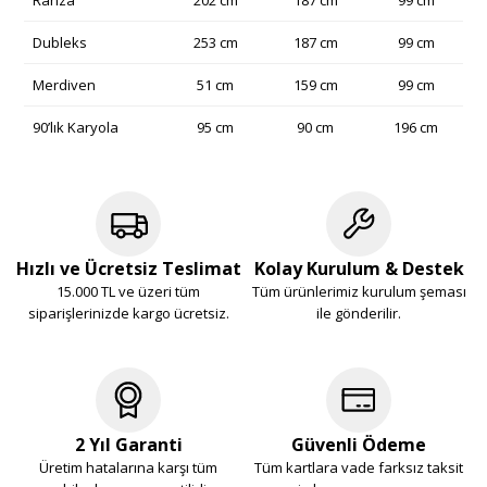
Ranza
202 cm
187 cm
99 cm
Dubleks
253 cm
187 cm
99 cm
Merdiven
51 cm
159 cm
99 cm
90’lık Karyola
95 cm
90 cm
196 cm
Hızlı ve Ücretsiz Teslimat
Kolay Kurulum & Destek
15.000 TL ve üzeri tüm
Tüm ürünlerimiz kurulum şeması
siparişlerinizde kargo ücretsiz.
ile gönderilir.
2 Yıl Garanti
Güvenli Ödeme
Üretim hatalarına karşı tüm
Tüm kartlara vade farksız taksit