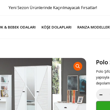
Yeni Sezon Ürünlerinde Kaçırılmayacak Fırsatlar!
K & BEBEK ODALARI
KÖŞE DOLAPLARI
RANZA MODELLER
Polo
Polo Şif
yapısıyl
depolam
−
Polo
Şifonye
adet