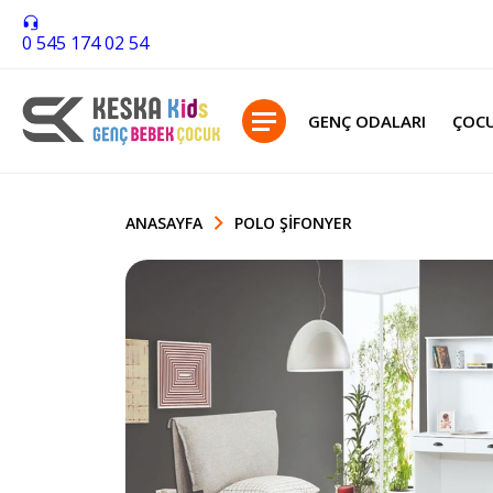
0 545 174 02 54
GENÇ ODALARI
ÇOCU
ANASAYFA
POLO ŞIFONYER