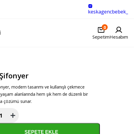
keskagencbebek_
0
I
Sepetim
Hesabım
 Şifonyer
onyer, modern tasarımı ve kullanışlı çekmece
a yaşam alanlarında hem şık hem de düzenli bir
a çözümü sunar.
r
SEPETE EKLE