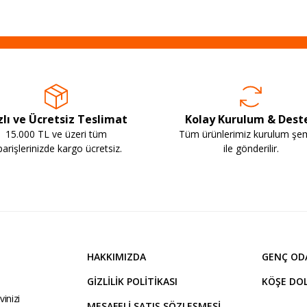
zlı ve Ücretsiz Teslimat
Kolay Kurulum & Dest
15.000 TL ve üzeri tüm
Tüm ürünlerimiz kurulum şe
parişlerinizde kargo ücretsiz.
ile gönderilir.
HAKKIMIZDA
GENÇ OD
GIZLILIK POLITIKASI
KÖŞE DOL
inizi
MESAFELI SATIŞ SÖZLEŞMESI