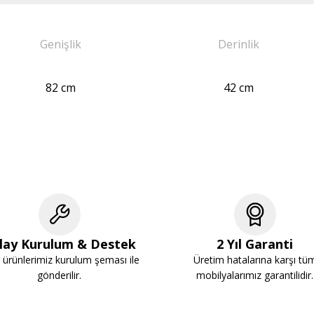
Genişlik
Derinlik
82 cm
42 cm
lay Kurulum & Destek
2 Yıl Garanti
ürünlerimiz kurulum şeması ile
Üretim hatalarına karşı tü
gönderilir.
mobilyalarımız garantilidir.