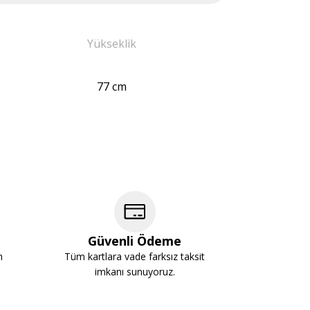
Yükseklik
77 cm
Güvenli Ödeme
m
Tüm kartlara vade farksız taksit
imkanı sunuyoruz.