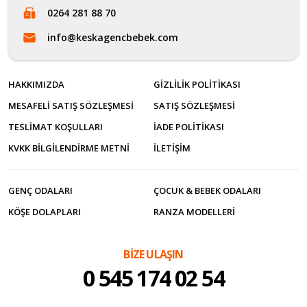
0264 281 88 70
info@keskagencbebek.com
HAKKIMIZDA
GIZLILIK POLITIKASI
MESAFELI SATIŞ SÖZLEŞMESI
SATIŞ SÖZLEŞMESI
TESLIMAT KOŞULLARI
İADE POLITIKASI
KVKK BILGILENDIRME METNI
İLETİŞİM
GENÇ ODALARI
ÇOCUK & BEBEK ODALARI
KÖŞE DOLAPLARI
RANZA MODELLERI
BİZE ULAŞIN
0 545 174 02 54