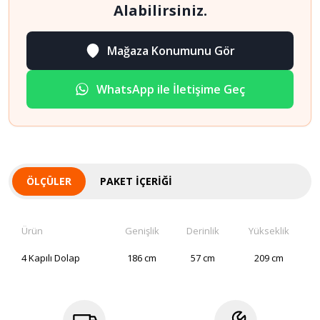
Alabilirsiniz.
Mağaza Konumunu Gör
WhatsApp ile İletişime Geç
ÖLÇÜLER
PAKET İÇERIĞI
Ürün
Genişlik
Derinlik
Yükseklik
4 Kapılı Dolap
186 cm
57 cm
209 cm