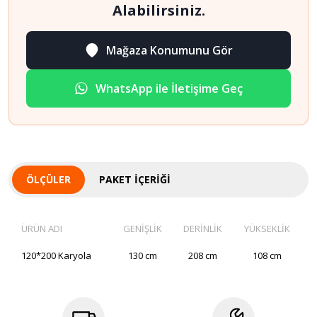
Alabilirsiniz.
Mağaza Konumunu Gör
WhatsApp ile İletişime Geç
ÖLÇÜLER
PAKET İÇERIĞI
ÜRÜN ADI
GENİŞLİK
DERİNLİK
YÜKSEKLİK
120*200 Karyola
130 cm
208 cm
108 cm