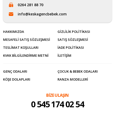
0264 281 88 70
info@keskagencbebek.com
HAKKIMIZDA
GIZLILIK POLITIKASI
MESAFELI SATIŞ SÖZLEŞMESI
SATIŞ SÖZLEŞMESI
TESLIMAT KOŞULLARI
İADE POLITIKASI
KVKK BILGILENDIRME METNI
İLETİŞİM
GENÇ ODALARI
ÇOCUK & BEBEK ODALARI
KÖŞE DOLAPLARI
RANZA MODELLERI
BİZE ULAŞIN
0 545 174 02 54