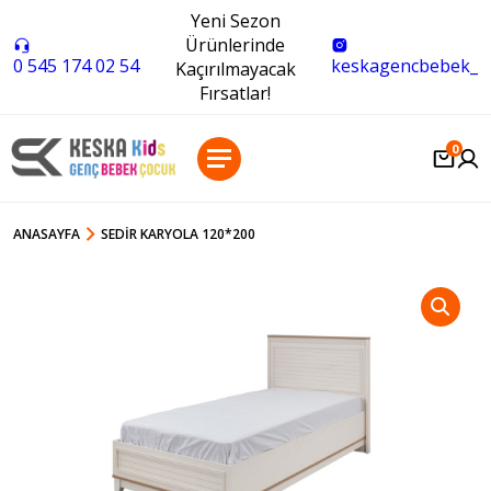
Yeni Sezon
Ürünlerinde
0 545 174 02 54
keskagencbebek_
Kaçırılmayacak
Fırsatlar!
0
ANASAYFA
SEDIR KARYOLA 120*200