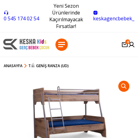
Yeni Sezon
Ürünlerinde
0 545 174 02 54
keskagencbebek_
Kaçırılmayacak
Fırsatlar!
0
ANASAYFA
T.Ü. GENIŞ RANZA (UD)