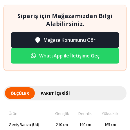
Sipariş için Mağazamızdan Bilgi
Alabilirsiniz.
Mağaza Konumunu Gör
WhatsApp ile İletişime Geç
ÖLÇÜLER
PAKET İÇERIĞI
Ürün
Genişlik
Derinlik
Yükseklik
Geniş Ranza (Ud)
210 cm
140 cm
165 cm