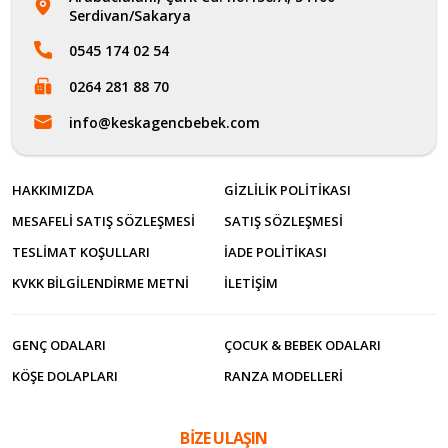
Serdivan/Sakarya
0545 174 02 54
0264 281 88 70
info@keskagencbebek.com
HAKKIMIZDA
GIZLILIK POLITIKASI
MESAFELI SATIŞ SÖZLEŞMESI
SATIŞ SÖZLEŞMESI
TESLIMAT KOŞULLARI
İADE POLITIKASI
KVKK BILGILENDIRME METNI
İLETİŞİM
GENÇ ODALARI
ÇOCUK & BEBEK ODALARI
KÖŞE DOLAPLARI
RANZA MODELLERI
BİZE ULAŞIN