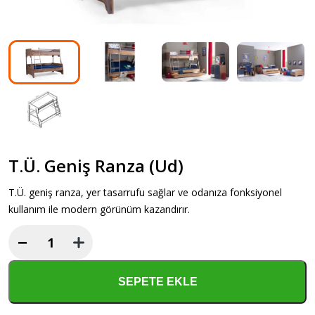
T.Ü. Geniş Ranza (Ud)
T.Ü. geniş ranza, yer tasarrufu sağlar ve odanıza fonksiyonel
kullanım ile modern görünüm kazandırır.
−
T.Ü.
Geniş
Ranza
SEPETE EKLE
(Ud)
adet