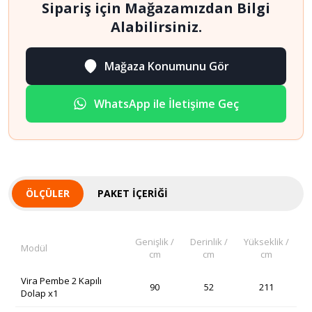
Sipariş için Mağazamızdan Bilgi
Alabilirsiniz.
Mağaza Konumunu Gör
WhatsApp ile İletişime Geç
ÖLÇÜLER
PAKET İÇERIĞI
Genişlik /
Derinlik /
Yükseklik /
Modül
cm
cm
cm
Vira Pembe 2 Kapılı
90
52
211
Dolap x1