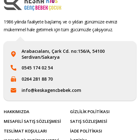
1986 yılında faaliyete başlamış ve o yıldan günümüze evinizi
mükemmel hale getirmek için tüm gücümüzle çalışıyoruz.
Arabacıalanı, Çark Cd. no:156/A, 54100
Serdivan/Sakarya
0545 174 02 54
0264 281 88 70
info@keskagencbebek.com
HAKKIMIZDA
GIZLILIK POLITIKASI
MESAFELI SATIŞ SÖZLEŞMESI
SATIŞ SÖZLEŞMESI
TESLIMAT KOŞULLARI
İADE POLITIKASI