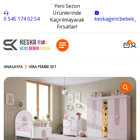
Yeni Sezon
Ürünlerinde
0 545 174 02 54
keskagencbebek_
Kaçırılmayacak
Fırsatlar!
0
ANASAYFA
VIRA PEMBE SET