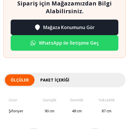
Sipariş için Mağazamızdan Bilgi
Alabilirsiniz.
Mağaza Konumunu Gör
WhatsApp ile İletişime Geç
ÖLÇÜLER
PAKET İÇERIĞI
Ürün
Genişlik
Derinlik
Yükseklik
Şifonyer
90 cm
48 cm
87 cm