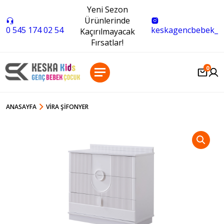
Yeni Sezon
Ürünlerinde
0 545 174 02 54
keskagencbebek_
Kaçırılmayacak
Fırsatlar!
0
ANASAYFA
VIRA ŞIFONYER