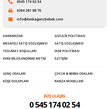
0545 174 02 54
0264 281 88 70
info@keskagencbebek.com
HAKKIMIZDA
GIZLILIK POLITIKASI
MESAFELI SATIŞ SÖZLEŞMESI
SATIŞ SÖZLEŞMESI
TESLIMAT KOŞULLARI
İADE POLITIKASI
KVKK BILGILENDIRME METNI
İLETİŞİM
GENÇ ODALARI
ÇOCUK & BEBEK ODALARI
KÖŞE DOLAPLARI
RANZA MODELLERI
BİZE ULAŞIN
0 545 174 02 54