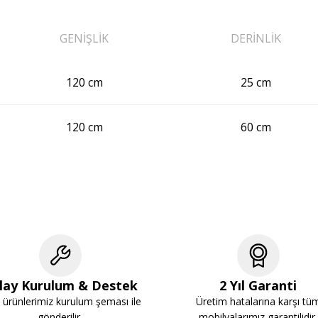
GENİŞLİK
DERİNLİK
120 cm
25 cm
120 cm
60 cm
lay Kurulum & Destek
2 Yıl Garanti
ürünlerimiz kurulum şeması ile
Üretim hatalarına karşı tü
gönderilir.
mobilyalarımız garantilidir.