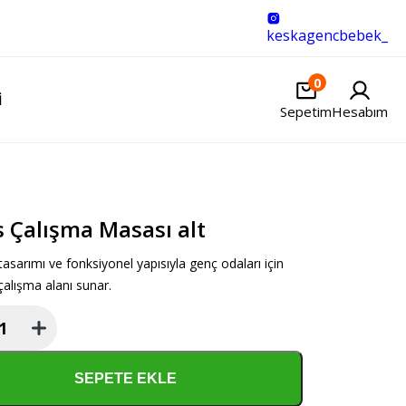
keskagencbebek_
0
I
Sepetim
Hesabım
s Çalışma Masası alt
asarımı ve fonksiyonel yapısıyla genç odaları için
 çalışma alanı sunar.
a
SEPETE EKLE