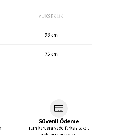
YÜKSEKLİK
98 cm
75 cm
Güvenli Ödeme
m
Tüm kartlara vade farksız taksit
imkanı sunuyoruz.