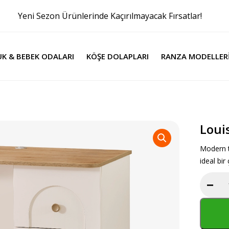
Yeni Sezon Ürünlerinde Kaçırılmayacak Fırsatlar!
K & BEBEK ODALARI
KÖŞE DOLAPLARI
RANZA MODELLER
Loui
Modern t
ideal bir
−
Louis
Çalışm
Masası
alt