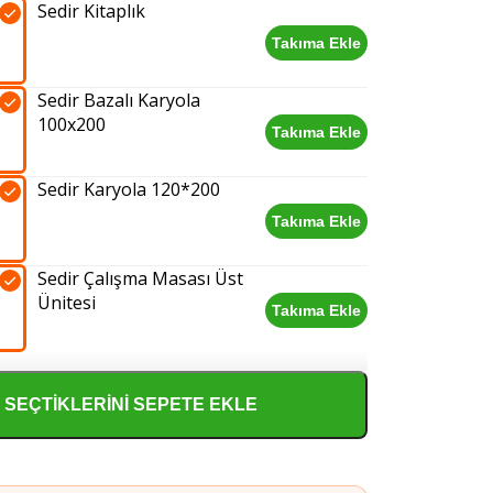
Sedir Kitaplık
adet
Takıma Ekle
Sedir
Kitaplık
Sedir Bazalı Karyola
adet
100x200
Takıma Ekle
Sedir
Bazalı
Sedir Karyola 120*200
Karyola
100x200
Takıma Ekle
Sedir
adet
Karyola
Sedir Çalışma Masası Üst
120*200
Ünitesi
adet
Takıma Ekle
Sedir
Çalışma
Masası
Üst
SEÇTIKLERINI SEPETE EKLE
Ünitesi
adet