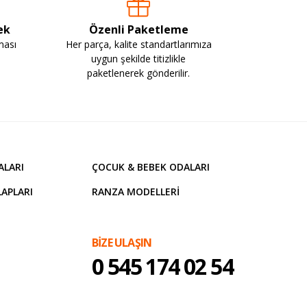
ek
Özenli Paketleme
ması
Her parça, kalite standartlarımıza
uygun şekilde titizlikle
paketlenerek gönderilir.
ALARI
ÇOCUK & BEBEK ODALARI
APLARI
RANZA MODELLERI
BİZE ULAŞIN
0 545 174 02 54