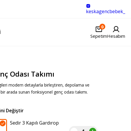
keskagencbebek_
0
I
Sepetim
Hesabım
enç Odası Takımı
ileri modern detaylarla birleştiren, depolama ve
 bir arada sunan fonksiyonel genç odası takımı.
Sedir 3 Kapılı Gardırop