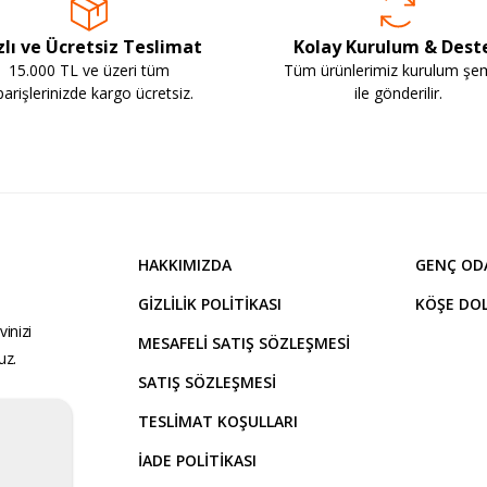
zlı ve Ücretsiz Teslimat
Kolay Kurulum & Dest
15.000 TL ve üzeri tüm
Tüm ürünlerimiz kurulum şe
parişlerinizde kargo ücretsiz.
ile gönderilir.
HAKKIMIZDA
GENÇ OD
GIZLILIK POLITIKASI
KÖŞE DOL
inizi
MESAFELI SATIŞ SÖZLEŞMESI
uz.
SATIŞ SÖZLEŞMESI
TESLIMAT KOŞULLARI
İADE POLITIKASI