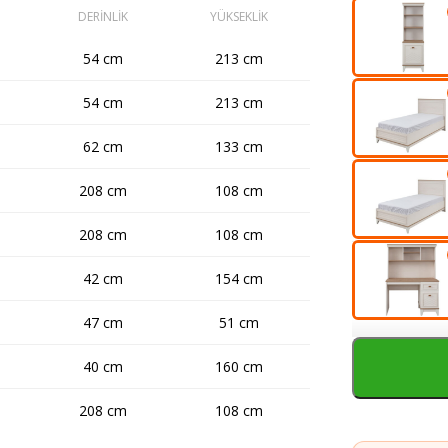
DERİNLİK
YÜKSEKLİK
54 cm
213 cm
54 cm
213 cm
62 cm
133 cm
208 cm
108 cm
208 cm
108 cm
42 cm
154 cm
47 cm
51 cm
40 cm
160 cm
208 cm
108 cm