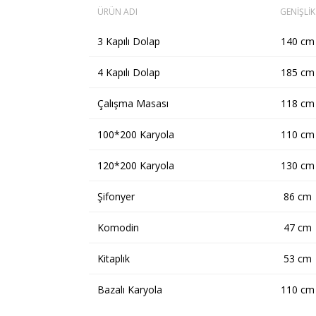
ÜRÜN ADI
GENİŞLİK
3 Kapılı Dolap
140 cm
4 Kapılı Dolap
185 cm
Çalışma Masası
118 cm
100*200 Karyola
110 cm
120*200 Karyola
130 cm
Şifonyer
86 cm
Komodin
47 cm
Kitaplık
53 cm
Bazalı Karyola
110 cm