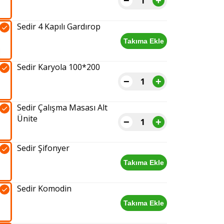
−
+
Sedir
3
Sedir 4 Kapılı Gardırop
Kapılı
Gardırop
Takıma Ekle
Sedir
adet
4
Sedir Karyola 100*200
Kapılı
Gardırop
−
+
Sedir
adet
Karyola
Sedir Çalışma Masası Alt
100*200
Ünite
adet
−
+
Sedir
Çalışma
Sedir Şifonyer
Masası
Alt
Takıma Ekle
Sedir
Ünite
Şifonyer
adet
Sedir Komodin
adet
Takıma Ekle
Sedir
Komodin