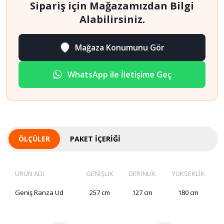
Sipariş için Mağazamızdan Bilgi
Alabilirsiniz.
Mağaza Konumunu Gör
WhatsApp ile İletişime Geç
ÖLÇÜLER
PAKET İÇERIĞI
ÜRÜN ADI
GENİŞLİK
DERİNLİK
YÜKSEKLİK
Geniş Ranza Ud
257 cm
127 cm
180 cm