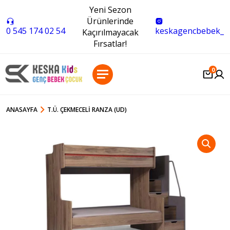
Yeni Sezon
Ürünlerinde
0 545 174 02 54
keskagencbebek_
Kaçırılmayacak
Fırsatlar!
0
ANASAYFA
T.Ü. ÇEKMECELI RANZA (UD)