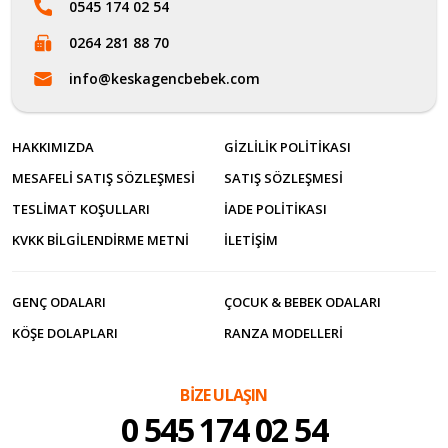
0545 174 02 54
0264 281 88 70
info@keskagencbebek.com
HAKKIMIZDA
GIZLILIK POLITIKASI
MESAFELI SATIŞ SÖZLEŞMESI
SATIŞ SÖZLEŞMESI
TESLIMAT KOŞULLARI
İADE POLITIKASI
KVKK BILGILENDIRME METNI
İLETİŞİM
GENÇ ODALARI
ÇOCUK & BEBEK ODALARI
KÖŞE DOLAPLARI
RANZA MODELLERI
BİZE ULAŞIN
0 545 174 02 54